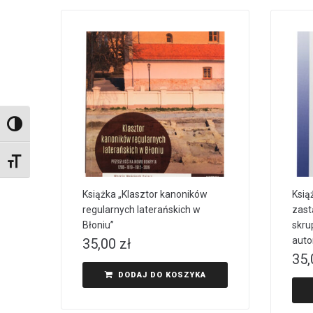
TOGGLE HIGH CONTRAST
TOGGLE FONT SIZE
Książka „Klasztor kanoników
Ksią
regularnych laterańskich w
zast
Błoniu”
skru
auto
35,00
zł
35
DODAJ DO KOSZYKA