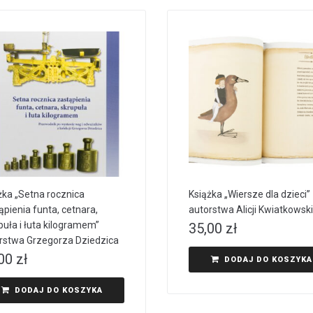
żka „Setna rocznica
Książka „Wiersze dla dzieci”
ąpienia funta, cetnara,
autorstwa Alicji Kwiatkowski
puła i łuta kilogramem”
35,00
zł
rstwa Grzegorza Dziedzica
,00
zł
DODAJ DO KOSZYKA
DODAJ DO KOSZYKA