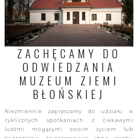
ZACHĘCAMY DO
ODWIEDZANIA
MUZEUM ZIEMI
BŁOŃSKIEJ
Niezmiennie zapraszamy do udziału w
cyklicznych spotkaniach z ciekawymi
ludźmi mogącymi swoim życiem lub