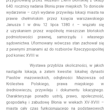
przygotowaną przez Muzeum Ziemi Błońskiej z okazji
640. rocznicy nadania Błoniu praw miejskich. To doniosłe
wydarzenie – czyli wydanie przywileju lokacji miasta na
prawie chełmińskim przez księcia warszawskiego
Janusza I w dniu 12 lipca 1380 r. – wiązało się
z uzyskaniem przez wspólnotę mieszczan błońskich
podmiotowości prawnej, samorządu i własnego
sądownictwa. Uformowany wówczas stan zachował się
z pewnymi zmianami aż do rozbiorów Rzeczypospolitej
pod koniec XVIII w.
Wystawa przybliża okoliczności, w jakich
nastąpiła lokacja, a zatem kwestie: lokalnej dynastii
Piastów mazowieckich, odrębności Mazowsza od
Królestwa Polskiego, prawa miejskiego w
średniowieczu, przywileju i dokumentu lokacyjnego.
Charakteryzuje ponadto ustrój, prawo, społeczność,
gospodarkę i zabudowę Błonia w wiekach XV-XVIII –
miasta cały czas funkcjonującego na podstawowych