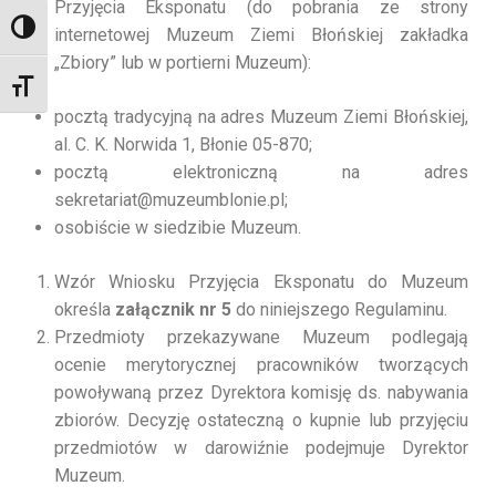
Przyjęcia Eksponatu (do pobrania ze strony
TOGGLE HIGH CONTRAST
internetowej Muzeum Ziemi Błońskiej zakładka
„Zbiory” lub w portierni Muzeum):
TOGGLE FONT SIZE
pocztą tradycyjną na adres Muzeum Ziemi Błońskiej,
al. C. K. Norwida 1, Błonie 05-870;
pocztą elektroniczną na adres
sekretariat@muzeumblonie.pl;
osobiście w siedzibie Muzeum.
Wzór Wniosku Przyjęcia Eksponatu do Muzeum
określa
załącznik nr 5
do niniejszego Regulaminu.
Przedmioty przekazywane Muzeum podlegają
ocenie merytorycznej pracowników tworzących
powoływaną przez Dyrektora komisję ds. nabywania
zbiorów. Decyzję ostateczną o kupnie lub przyjęciu
przedmiotów w darowiźnie podejmuje Dyrektor
Muzeum.