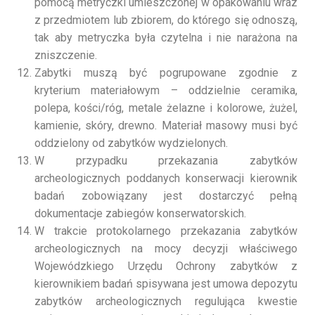
pomocą metryczki umieszczonej w opakowaniu wraz
z przedmiotem lub zbiorem, do którego się odnoszą,
tak aby metryczka była czytelna i nie narażona na
zniszczenie.
Zabytki muszą być pogrupowane zgodnie z
kryterium materiałowym – oddzielnie ceramika,
polepa, kości/róg, metale żelazne i kolorowe, żużel,
kamienie, skóry, drewno. Materiał masowy musi być
oddzielony od zabytków wydzielonych.
W przypadku przekazania zabytków
archeologicznych poddanych konserwacji kierownik
badań zobowiązany jest dostarczyć pełną
dokumentacje zabiegów konserwatorskich.
W trakcie protokolarnego przekazania zabytków
archeologicznych na mocy decyzji właściwego
Wojewódzkiego Urzędu Ochrony zabytków z
kierownikiem badań spisywana jest umowa depozytu
zabytków archeologicznych regulująca kwestie